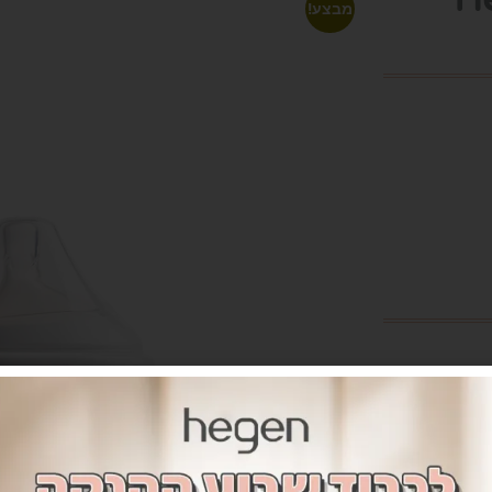
מבצע!
 מפוליפנילסולפון, בנפח 60 מ"ל, עם פטמה לזרימה
 שנולדו טרם