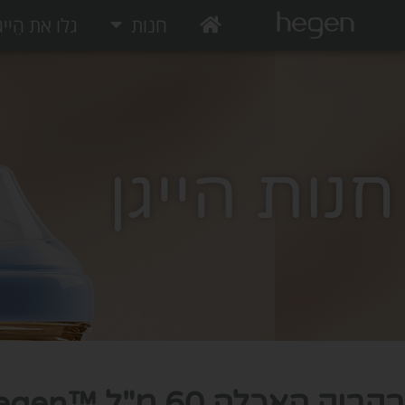
חנות
גלו את הֵייג
חנות הייגן
בקבוק האכלה 60 מ"