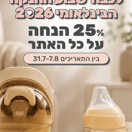
האם.
תינוקך.
ף בקלות
מת של
אכלה למיכלי
 במיכלי אחסון
ון תינוקות,
 לחיצה
ר וממזער את
וויית האחיזה.
ורכזת מאפשרת
האכלה ומכסי