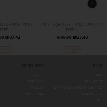
לא במלאי
2 יחידות
מברשת בקבוקים ופטמות Hegen
90
₪
37.43
₪
49.90
₪
37.43
הוספה ל
מידע נוסף
אודות
שירות לקוחות
חנות
צור קשר
היתרון של הֶגֶן
מועדון לקוחות
מבחר מוצרי HEGEN מפוליפנילסולפון
הייגן בשילב
טיפים ושימושים
שאלות נפוצות
בלוג