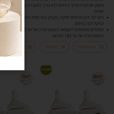
אחסון שניתן להחליף ביניהם ללא צורך בהעברה בזבזנית של חלב ב
שונים.
ניקוי קל: דופן פנימית חלקה, בקבוק בעל פתח רחב וחלקים מעטים
הניקוי לקל במיוחד.
המיכלים מתאימים להקפאה 
בטמפרטורה של עד 180 מעלות.
Email
Twitter
Facebook
מבצע!