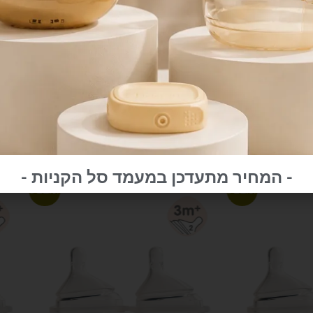
ין מיכלים
 הופכים את
בטמפרטורה של עד מינוס 20 מעלות , עמידים בחום
Print
- המחיר מתעדכן במעמד סל הקניות -
מבצע!
מבצע!