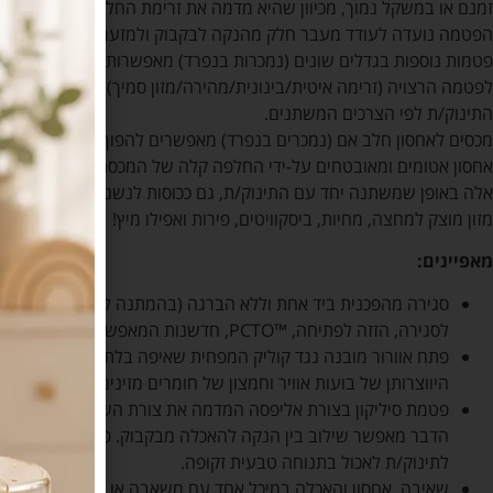
זמנם או במשקל נמוך, מכיוון שהיא מדמה את זרימת החלב הראשוני של 
הפטמה נועדה לעודד מעבר חלק מהנקה לבקבוק ולמזער בלבול פטמות ל
פטמות נוספות בגדלים שונים (נמכרות בנפרד) מאפשרות לאמהות להחלי
לפטמה הרצויה (זרימה איטית/בינונית/מהירה/מזון סמיך) להאכלה מושל
התינוק/ת לפי הצרכים המשתנים.
מכסים לאחסון חלב אם (נמכרים בנפרד) מאפשרים להפוך את בקבוקי הה
אחסון אטומים ומאובטחים על-ידי החלפה קלה של המכסה. ניתן להשתמש
אלה באופן שמשתנה יחד עם התינוק/ת, גם ככוסות לנשנושים או לאחסון מז
מזון מוצק למחצה, מחיות, ביסקוויטים, פירות ואפילו מיץ!
מאפיינים:
סגירה מהפכנית ביד אחת וללא הברגה (בהמתנה לרישום כפטנט).
לסגירה, הזזה לפתיחה, ™PCTO, חדשנות המאפשרת שימוש קל ללא שפיכה.
פתח אוורור מובנה נגד קוליק המפחית שאיפה בלתי רצויה של אווי
היווצרותן של בועות אוויר וחמצון של חומרים מזינים יקרי ערך.
פטמת סיליקון בצורת אליפסה המדמה את צורת השד של האם ואת ח
הדבר מאפשר שילוב בין הנקה להאכלה מבקבוק. פטמה בלתי ממ
לתינוק/ת לאכול בתנוחה טבעית זקופה.
שאיבה, אחסון והאכלה במיכל אחד עם משאבה או מתאמים, קולרי 