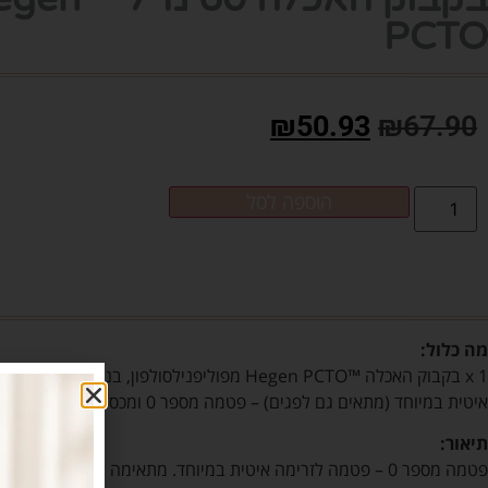
PCTO
₪
50.93
₪
67.90
הוספה לסל
מה כלול:
1 x בקבוק האכלה ™Hegen PCTO
איטית במיוחד (מתאים גם לפגים) – פטמה מספר 0 ומכסה שקוף לפטמה
תיאור:
פטמה מספר 0 – פטמה לזרימה איטית במיוחד. מתאימה לתינוקות פגים