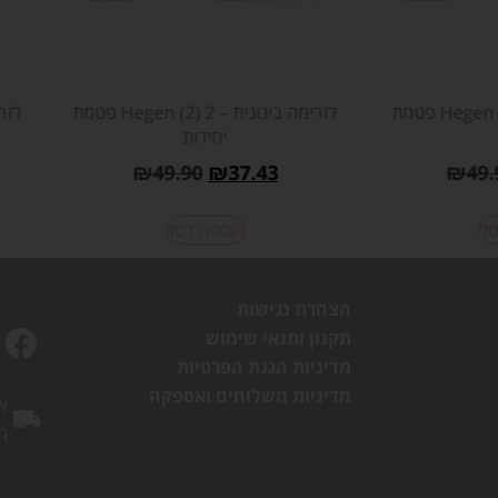
פטמת Hegen (0) לזרימה איטית במיוחד –
פטמת Hegen (1) לזרימה איטית – 2
יחידות
₪
49.90
₪
37.43
₪
49.
סל
הוספה לסל
הצהרת נגישות
תקנון ותנאי שימוש
מדיניות הגנת הפרטיות
מדיניות משלוחים ואספקה
א
ה